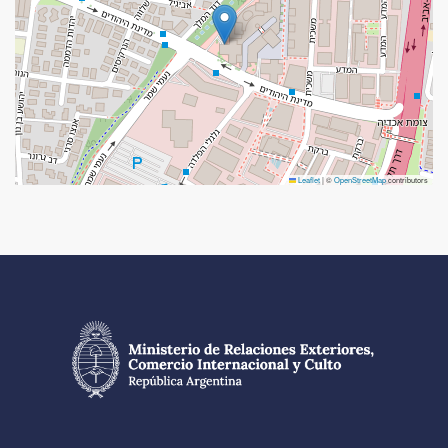
Leaflet
|
©
OpenStreetMap
contributors