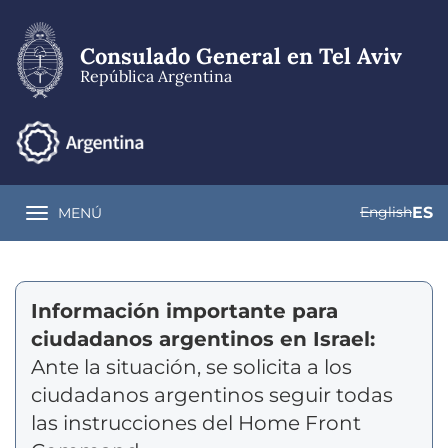
Pasar
al
contenido
Consulado General en Tel Aviv
principal
República Argentina
English
ES
MENÚ
Toggle navigation
Información importante para
ciudadanos argentinos en Israel:
Ante la situación, se solicita a los
ciudadanos argentinos seguir todas
las instrucciones del Home Front