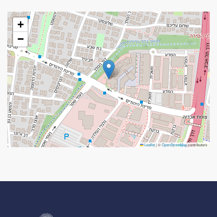
+
−
Leaflet
|
©
OpenStreetMap
contributors