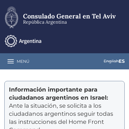
Pasar
al
contenido
Consulado General en Tel Aviv
principal
República Argentina
English
ES
MENÚ
Toggle navigation
Información importante para
ciudadanos argentinos en Israel:
Ante la situación, se solicita a los
ciudadanos argentinos seguir todas
las instrucciones del Home Front