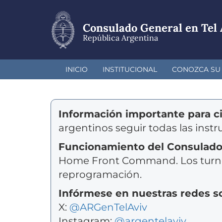
Pasar
al
contenido
Consulado General en Tel 
principal
República Argentina
INICIO
INSTITUCIONAL
CONOZCA SU 
Información importante para c
argentinos seguir todas las in
Funcionamiento del Consulado
Home Front Command. Los turnos
reprogramación.
Infórmese en nuestras redes so
X:
@ARGenTelAviv
Instagram:
@argentelaviv