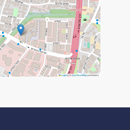
Leaflet
|
©
OpenStreetMap
contributors