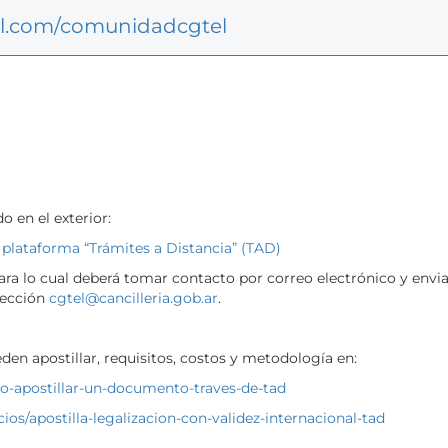
rl.com/comunidadcgtel
o en el exterior:
 plataforma “Trámites a Distancia” (TAD)
ara lo cual deberá tomar contacto por correo electrónico y envi
irección
cgtel@cancilleria.gob.ar
.
n apostillar, requisitos, costos y metodología en:
r-o-apostillar-un-documento-traves-de-tad
cios/apostilla-legalizacion-con-validez-internacional-tad