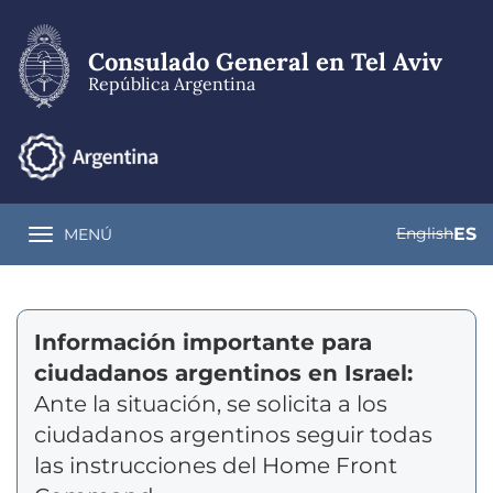
Pasar
al
contenido
Consulado General en Tel Aviv
principal
República Argentina
English
ES
MENÚ
Toggle navigation
Información importante para
ciudadanos argentinos en Israel:
Ante la situación, se solicita a los
ciudadanos argentinos seguir todas
las instrucciones del Home Front