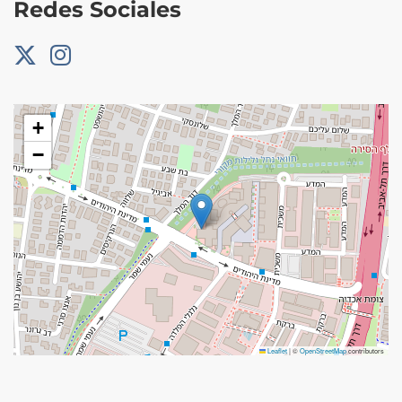
Redes Sociales
+
−
Leaflet
|
©
OpenStreetMap
contributors